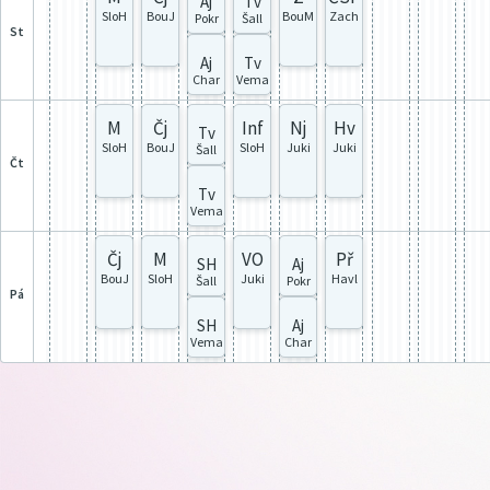
Aj
Tv
SloH
BouJ
BouM
Zach
Pokr
Šall
st
Aj
Tv
Char
Vema
M
Čj
Inf
Nj
Hv
Tv
SloH
BouJ
SloH
Juki
Juki
Šall
čt
Tv
Vema
Čj
M
VO
Př
SH
Aj
BouJ
SloH
Juki
Havl
Šall
Pokr
pá
SH
Aj
Vema
Char