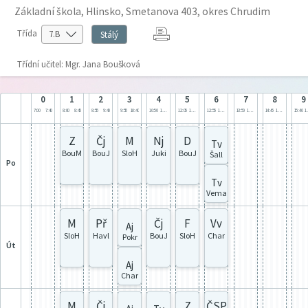
Základní škola, Hlinsko, Smetanova 403, okres Chrudim
Třída
Stálý
Třídní učitel: Mgr. Jana Boušková
0
1
2
3
4
5
6
7
8
9
7:00
7:40
8:00
8:45
8:55
9:40
9:55
10:40
10:50
11:35
12:05
12:50
12:55
13:40
13:50
14:35
14:45
15:30
15:40
1
Z
Čj
M
Nj
D
Tv
BouM
BouJ
SloH
Juki
BouJ
Šall
po
Tv
Vema
M
Př
Čj
F
Vv
Aj
SloH
Havl
BouJ
SloH
Char
Pokr
út
Aj
Char
M
Čj
Z
ČSP