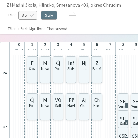
Základní škola, Hlinsko, Smetanova 403, okres Chrudim
Třída
Stálý
Třídní učitel: Mgr. Ilona Charousová
0
1
2
3
4
5
6
7
8
9
7:00
7:40
8:00
8:45
8:55
9:40
9:55
10:40
10:50
11:35
12:05
12:50
12:55
13:40
13:50
14:35
14:45
15:30
15:40
1
F
M
Čj
Inf
Nj
Z
Slov
Nova
Pola
SloH
Juki
BouM
po
Čj
M
VO
Př
Aj
Ch
SH
S
S
Pola
Nova
Šall
Havl
Char
Havl
Vema
Ve
SH
S
S
Šall
Šal
út
ČSP
ČS