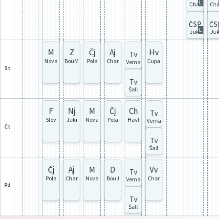
L
Char
Cha
ČSP
ČS
L
Juki
Juk
M
Z
Čj
Aj
Hv
Tv
Nova
BouM
Pola
Char
Cupa
Vema
st
Tv
Šall
F
Nj
M
Čj
Ch
Tv
Slov
Juki
Nova
Pola
Havl
Vema
čt
Tv
Šall
Čj
Aj
M
D
Vv
Tv
Pola
Char
Nova
BouJ
Char
Vema
pá
Tv
Šall